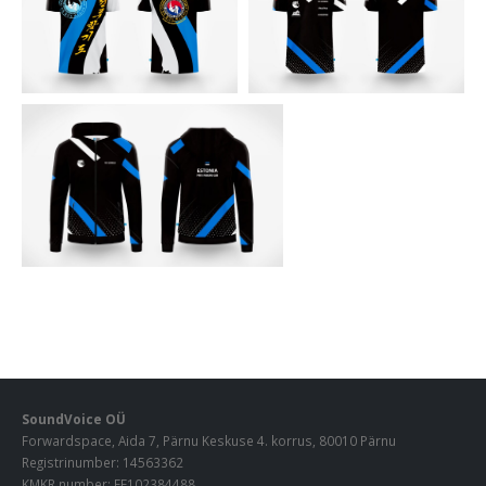
SoundVoice OÜ
Forwardspace, Aida 7, Pärnu Keskuse 4. korrus, 80010 Pärnu
Registrinumber: 14563362
KMKR number: EE102384488