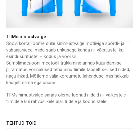
TIIMsinimustvalge
Soovi korral loome sulle sinimustvalge motiiviga spordi- ja
vabaajariided, mida saab uhkusega kanda nii võistlustel kui
esindusüritustel – kodus ja võõrsil.
Sumblimatsiooni meetodil trükkimine annab kujundamisel
piiramatud võimalused teha Sinu tiimile täpselt sellised riided,
nagu ihkad. Mõtleme välja kordumatu lahenduse, mis hakkab
kaugelt silma ega unune.
TIIMsinimustvalge sarjas oleme loonud riideid nii väikestele
tiimidele kui rahvuslikele alaliitudele ja koondistele.
TEHTUD TÖID